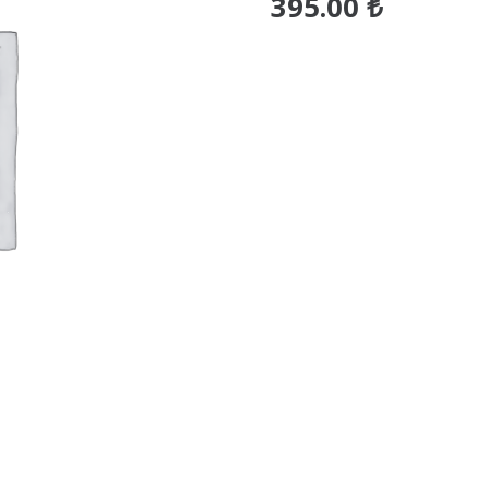
395.00
₺