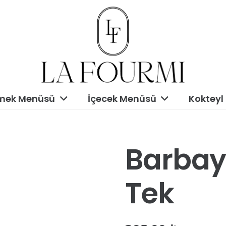
mek Menüsü
İçecek Menüsü
Kokteyl
Barbay
Tek