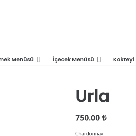
mek Menüsü
İçecek Menüsü
Kokteyl
Urla
750.00
₺
Chardonnay