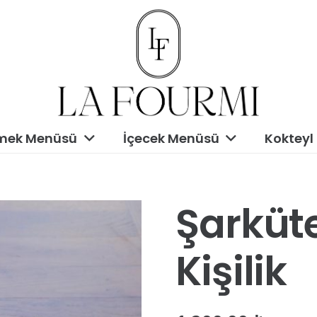
mek Menüsü
İçecek Menüsü
Kokteyl
Şarküte
Kişilik