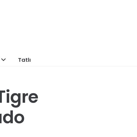
Tatlı
Tigre
ado