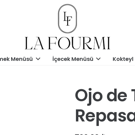
mek Menüsü
İçecek Menüsü
Kokteyl
Ojo de 
Repas