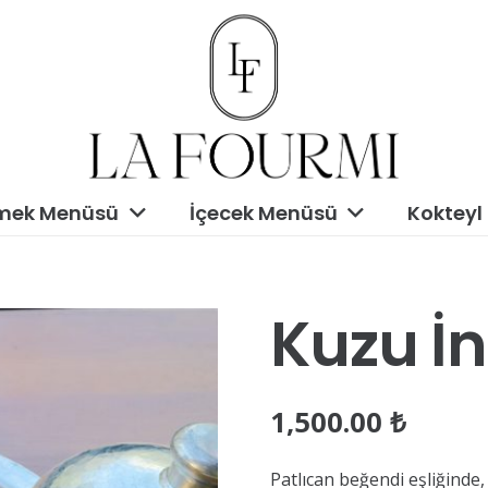
mek Menüsü
İçecek Menüsü
Kokteyl
Kuzu İn
1,500.00
₺
Patlıcan beğendi eşliğinde,