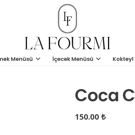
mek Menüsü
İçecek Menüsü
Kokteyl
Coca C
150.00
₺