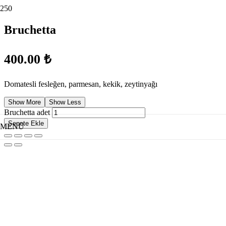
Bruchetta
400.00
₺
Domatesli fesleğen, parmesan, kekik, zeytinyağı
Show More
Show Less
Bruchetta adet
Sepete Ekle
MENÜ