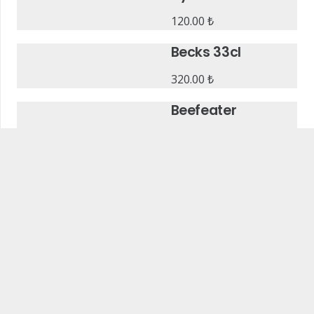
120.00
₺
Becks 33cl
320.00
₺
Beefeater
450.00
₺
Beylerbeyi Double
590.00
₺
Beylerbeyi Tek
350.00
₺
Bloody Mary
630.00
₺