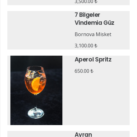
3,500.00
₺
7 Bilgeler
Vindemia Güz
Bornova Misket
3,100.00
₺
Aperol Spritz
650.00
₺
Ayran